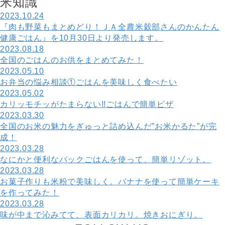
米
知
識
2023.10.24
『肉も野菜もまとめどり！ＪＡ全農米穀部さんのかんたん
健康ごはん』を10月30日より発売します。
2023.08.18
全国のごはんのお供をまとめてみた！
2023.05.10
お弁当の悩み相談①ごはんを美味しく食べたい
2023.05.02
カリッモチッがたまらない!!ごはんで簡単ピザ
2023.03.30
全国のお米の魅力をぎゅっと詰め込んだ”お米かるた”が完
成！
2023.03.28
なにかと便利なパックごはんを使って、簡単リゾット。
2023.03.28
お菓子作りも米粉で美味しく。バナナを使って簡単ケーキ
を作ってみた！
2023.03.28
味が中まで沁みてて、表面カリカリ。焼きおにぎり。