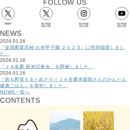
F
O
L
L
O
W
U
S
地味弁
NO RICE
NO RICE
NO RICE
NO LIFE
NO LIFE
NO LIFE
N
E
W
S
2024.01.16
『全国農業高校 お米甲子園 ２０２３』に特別協賛しまし
た。
2024.01.16
「ＪＡ全農 新米試食会」を開催しました。
2024.01.16
『肉も野菜もまとめどり！ＪＡ全農米穀部さんのかんたん
健康ごはん』を発売しました。
NEWS一覧へ
C
O
N
T
E
N
T
S