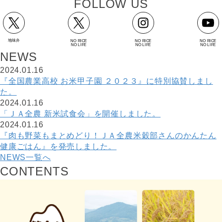
F
O
L
L
O
W
U
S
地味弁
NO RICE
NO RICE
NO RICE
NO LIFE
NO LIFE
NO LIFE
N
E
W
S
2024.01.16
『全国農業高校 お米甲子園 ２０２３』に特別協賛しまし
た。
2024.01.16
「ＪＡ全農 新米試食会」を開催しました。
2024.01.16
『肉も野菜もまとめどり！ＪＡ全農米穀部さんのかんたん
健康ごはん』を発売しました。
NEWS一覧へ
C
O
N
T
E
N
T
S