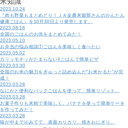
米
知
識
2023.10.24
『肉も野菜もまとめどり！ＪＡ全農米穀部さんのかんたん
健康ごはん』を10月30日より発売します。
2023.08.18
全国のごはんのお供をまとめてみた！
2023.05.10
お弁当の悩み相談①ごはんを美味しく食べたい
2023.05.02
カリッモチッがたまらない!!ごはんで簡単ピザ
2023.03.30
全国のお米の魅力をぎゅっと詰め込んだ”お米かるた”が完
成！
2023.03.28
なにかと便利なパックごはんを使って、簡単リゾット。
2023.03.28
お菓子作りも米粉で美味しく。バナナを使って簡単ケーキ
を作ってみた！
2023.03.28
味が中まで沁みてて、表面カリカリ。焼きおにぎり。