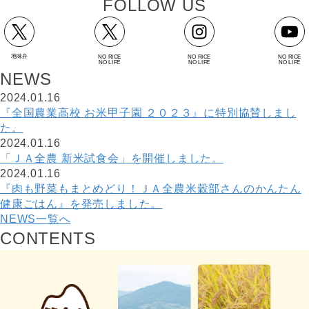
F
O
L
L
O
W
U
S
地味弁
NO RICE
NO RICE
NO RICE
NO LIFE
NO LIFE
NO LIFE
N
E
W
S
2024.01.16
『全国農業高校 お米甲子園 ２０２３』に特別協賛しまし
た。
2024.01.16
「ＪＡ全農 新米試食会」を開催しました。
2024.01.16
『肉も野菜もまとめどり！ＪＡ全農米穀部さんのかんたん
健康ごはん』を発売しました。
NEWS一覧へ
C
O
N
T
E
N
T
S