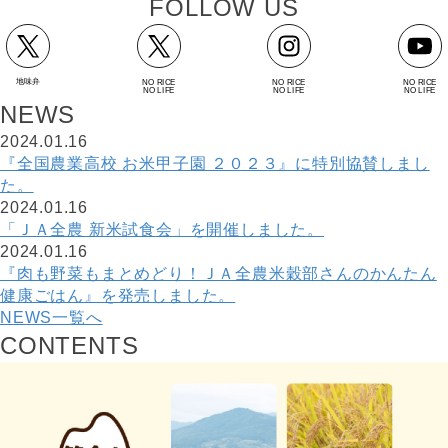
F
O
L
L
O
W
U
S
地味弁
NO RICE
NO RICE
NO RICE
NO LIFE
NO LIFE
NO LIFE
N
E
W
S
2024.01.16
『全国農業高校 お米甲子園 ２０２３』に特別協賛しまし
た。
2024.01.16
「ＪＡ全農 新米試食会」を開催しました。
2024.01.16
『肉も野菜もまとめどり！ＪＡ全農米穀部さんのかんたん
健康ごはん』を発売しました。
NEWS一覧へ
C
O
N
T
E
N
T
S