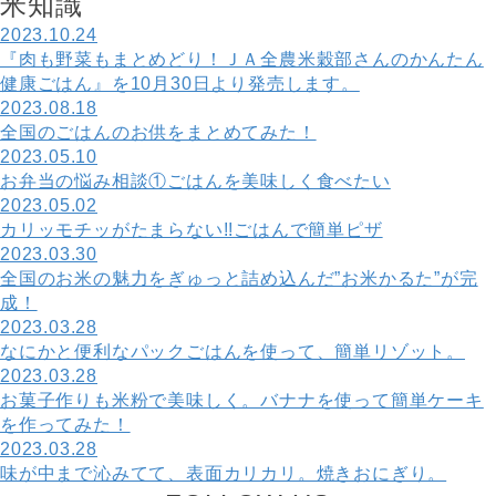
米
知
識
2023.10.24
『肉も野菜もまとめどり！ＪＡ全農米穀部さんのかんたん
健康ごはん』を10月30日より発売します。
2023.08.18
全国のごはんのお供をまとめてみた！
2023.05.10
お弁当の悩み相談①ごはんを美味しく食べたい
2023.05.02
カリッモチッがたまらない!!ごはんで簡単ピザ
2023.03.30
全国のお米の魅力をぎゅっと詰め込んだ”お米かるた”が完
成！
2023.03.28
なにかと便利なパックごはんを使って、簡単リゾット。
2023.03.28
お菓子作りも米粉で美味しく。バナナを使って簡単ケーキ
を作ってみた！
2023.03.28
味が中まで沁みてて、表面カリカリ。焼きおにぎり。