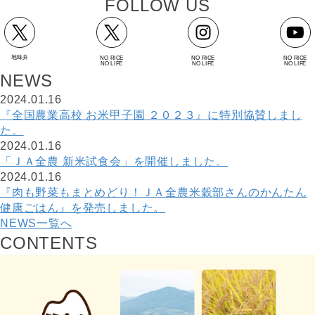
F
O
L
L
O
W
U
S
地味弁
NO RICE
NO RICE
NO RICE
NO LIFE
NO LIFE
NO LIFE
N
E
W
S
2024.01.16
『全国農業高校 お米甲子園 ２０２３』に特別協賛しまし
た。
2024.01.16
「ＪＡ全農 新米試食会」を開催しました。
2024.01.16
『肉も野菜もまとめどり！ＪＡ全農米穀部さんのかんたん
健康ごはん』を発売しました。
NEWS一覧へ
C
O
N
T
E
N
T
S