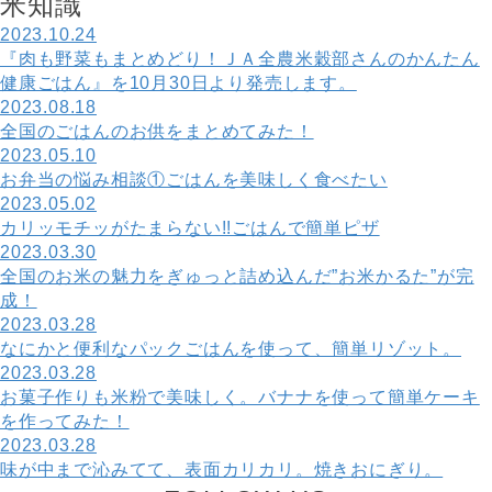
米
知
識
2023.10.24
『肉も野菜もまとめどり！ＪＡ全農米穀部さんのかんたん
健康ごはん』を10月30日より発売します。
2023.08.18
全国のごはんのお供をまとめてみた！
2023.05.10
お弁当の悩み相談①ごはんを美味しく食べたい
2023.05.02
カリッモチッがたまらない!!ごはんで簡単ピザ
2023.03.30
全国のお米の魅力をぎゅっと詰め込んだ”お米かるた”が完
成！
2023.03.28
なにかと便利なパックごはんを使って、簡単リゾット。
2023.03.28
お菓子作りも米粉で美味しく。バナナを使って簡単ケーキ
を作ってみた！
2023.03.28
味が中まで沁みてて、表面カリカリ。焼きおにぎり。