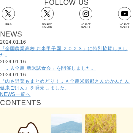
F
O
L
L
O
W
U
S
地味弁
NO RICE
NO RICE
NO RICE
NO LIFE
NO LIFE
NO LIFE
N
E
W
S
2024.01.16
『全国農業高校 お米甲子園 ２０２３』に特別協賛しまし
た。
2024.01.16
「ＪＡ全農 新米試食会」を開催しました。
2024.01.16
『肉も野菜もまとめどり！ＪＡ全農米穀部さんのかんたん
健康ごはん』を発売しました。
NEWS一覧へ
C
O
N
T
E
N
T
S