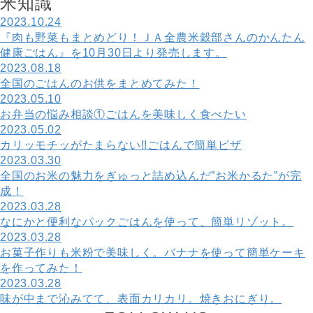
米
知
識
2023.10.24
『肉も野菜もまとめどり！ＪＡ全農米穀部さんのかんたん
健康ごはん』を10月30日より発売します。
2023.08.18
全国のごはんのお供をまとめてみた！
2023.05.10
お弁当の悩み相談①ごはんを美味しく食べたい
2023.05.02
カリッモチッがたまらない!!ごはんで簡単ピザ
2023.03.30
全国のお米の魅力をぎゅっと詰め込んだ”お米かるた”が完
成！
2023.03.28
なにかと便利なパックごはんを使って、簡単リゾット。
2023.03.28
お菓子作りも米粉で美味しく。バナナを使って簡単ケーキ
を作ってみた！
2023.03.28
味が中まで沁みてて、表面カリカリ。焼きおにぎり。