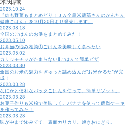
米
知
識
2023.10.24
『肉も野菜もまとめどり！ＪＡ全農米穀部さんのかんたん
健康ごはん』を10月30日より発売します。
2023.08.18
全国のごはんのお供をまとめてみた！
2023.05.10
お弁当の悩み相談①ごはんを美味しく食べたい
2023.05.02
カリッモチッがたまらない!!ごはんで簡単ピザ
2023.03.30
全国のお米の魅力をぎゅっと詰め込んだ”お米かるた”が完
成！
2023.03.28
なにかと便利なパックごはんを使って、簡単リゾット。
2023.03.28
お菓子作りも米粉で美味しく。バナナを使って簡単ケーキ
を作ってみた！
2023.03.28
味が中まで沁みてて、表面カリカリ。焼きおにぎり。