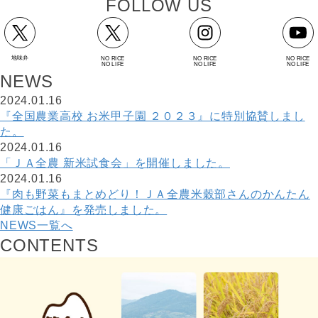
F
O
L
L
O
W
U
S
地味弁
NO RICE
NO RICE
NO RICE
NO LIFE
NO LIFE
NO LIFE
N
E
W
S
2024.01.16
『全国農業高校 お米甲子園 ２０２３』に特別協賛しまし
た。
2024.01.16
「ＪＡ全農 新米試食会」を開催しました。
2024.01.16
『肉も野菜もまとめどり！ＪＡ全農米穀部さんのかんたん
健康ごはん』を発売しました。
NEWS一覧へ
C
O
N
T
E
N
T
S