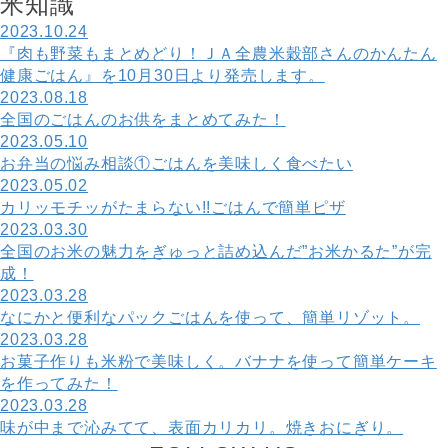
米
知
識
2023.10.24
『肉も野菜もまとめどり！ＪＡ全農米穀部さんのかんたん
健康ごはん』を10月30日より発売します。
2023.08.18
全国のごはんのお供をまとめてみた！
2023.05.10
お弁当の悩み相談①ごはんを美味しく食べたい
2023.05.02
カリッモチッがたまらない!!ごはんで簡単ピザ
2023.03.30
全国のお米の魅力をぎゅっと詰め込んだ”お米かるた”が完
成！
2023.03.28
なにかと便利なパックごはんを使って、簡単リゾット。
2023.03.28
お菓子作りも米粉で美味しく。バナナを使って簡単ケーキ
を作ってみた！
2023.03.28
味が中まで沁みてて、表面カリカリ。焼きおにぎり。