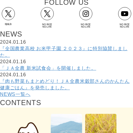
F
O
L
L
O
W
U
S
地味弁
NO RICE
NO RICE
NO RICE
NO LIFE
NO LIFE
NO LIFE
N
E
W
S
2024.01.16
『全国農業高校 お米甲子園 ２０２３』に特別協賛しまし
た。
2024.01.16
「ＪＡ全農 新米試食会」を開催しました。
2024.01.16
『肉も野菜もまとめどり！ＪＡ全農米穀部さんのかんたん
健康ごはん』を発売しました。
NEWS一覧へ
C
O
N
T
E
N
T
S